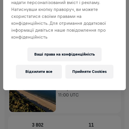
ДОДАТКОВІ ВНЕСКИ
надати персоналізований вміст і рекламу.
Натиснувши кнопку праворуч, ви можете
ЗРОБИТИ ДОДАТКОВИЙ ВНЕСОК
скористатися своїми правами на
Зроби внесок, щоб змінити ситуацію! 100% твого
конфіденційність. Для отримання додаткової
внеску йде на дослідження спинного мозку.
інформації дивіться наше повідомлення про
конфіденційність
ІСТОРІЯ
Ваші права на конфіденційність
WINGS FOR LIFE WORLD RUN
2025
APP RUN
Відхилити все
Прийняти Cookies
GDANSK PRZYMORZE
04 трав. 2025
11:00 UTC
3 802
11