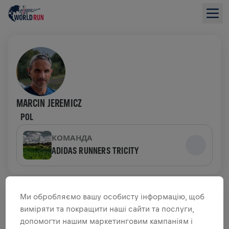
MARCIN JEREMICZ
POL
КОМАНДА
ADIDAS RUNNERS TRICITY
ОГЛЯД ЗБОРУ КОШТІВ
Ми обробляємо вашу особисту інформацію, щоб
виміряти та покращити наші сайти та послуги,
ЗІБРАНО 0,00 USD З
0,00 USD ЦІЛЬ
допомогти нашим маркетинговим кампаніям і