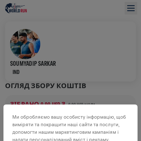
SOUMYADIP SARKAR
IND
ОГЛЯД ЗБОРУ КОШТІВ
ЗІБРАНО 0,00 USD З
0,00 USD ЦІЛЬ
ДОДАТКОВІ ВНЕСКИ
Ми обробляємо вашу особисту інформацію, щоб
виміряти та покращити наші сайти та послуги,
ЗРОБИТИ ДОДАТКОВИЙ ВНЕСОК
допомогти нашим маркетинговим кампаніям і
надати персоналізований вміст і рекламу.
Зроби внесок, щоб змінити ситуацію! 100% твого