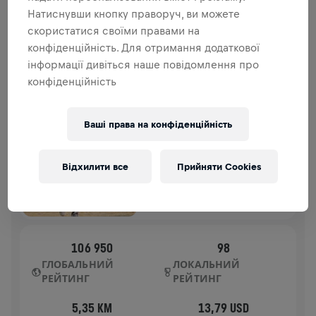
внеску йде на дослідження спинного мозку.
Натиснувши кнопку праворуч, ви можете
скористатися своїми правами на
ІСТОРІЯ
конфіденційність. Для отримання додаткової
інформації дивіться наше повідомлення про
конфіденційність
WINGS FOR LIFE WORLD RUN
2026
APP RUN
Ваші права на конфіденційність
KOLKATA
10 трав. 2026
Відхилити все
Прийняти Cookies
11:00 UTC
106 950
98
ГЛОБАЛЬНИЙ
ЛОКАЛЬНИЙ
РЕЙТИНГ
РЕЙТИНГ
5,35 KM
13,79 USD