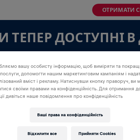
ОТРИМАТИ 
 ТЕПЕР ДОСТУПНІ В
бляємо вашу особисту інформацію, щоб виміряти та покращ
 послуги, допомогти нашим маркетинговим кампаніям і нада
ізований вміст і рекламу. Натиснувши кнопку праворуч, ви 
тися своїми правами на конфіденційність. Для отримання д
МАНДИ В ДОДАТКУ
ії дивіться наше повідомлення про конфіденційність
 в команді, чи створюєш свою власну, досліди все,
в додатку — спілкуйтеся, стежте за своєю
Ваші права на конфіденційність
уйте разом.
Відхилити все
Прийняти Cookies