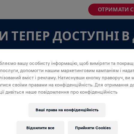
ОТРИМАТИ 
 ТЕПЕР ДОСТУПНІ В
бляємо вашу особисту інформацію, щоб виміряти та покращ
 послуги, допомогти нашим маркетинговим кампаніям і нада
ізований вміст і рекламу. Натиснувши кнопку праворуч, ви 
тися своїми правами на конфіденційність. Для отримання д
МАНДИ В ДОДАТКУ
ії дивіться наше повідомлення про конфіденційність
 в команді, чи створюєш свою власну, досліди все,
в додатку — спілкуйтеся, стежте за своєю
Ваші права на конфіденційність
уйте разом.
Відхилити все
Прийняти Cookies