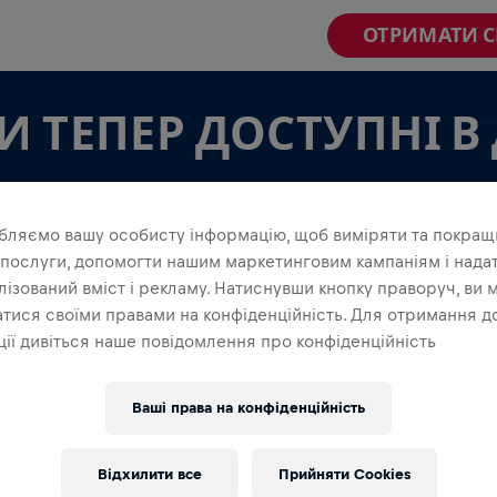
ОТРИМАТИ 
 ТЕПЕР ДОСТУПНІ В
бляємо вашу особисту інформацію, щоб виміряти та покращ
 послуги, допомогти нашим маркетинговим кампаніям і нада
ізований вміст і рекламу. Натиснувши кнопку праворуч, ви 
тися своїми правами на конфіденційність. Для отримання д
МАНДИ В ДОДАТКУ
ії дивіться наше повідомлення про конфіденційність
 в команді, чи створюєш свою власну, досліди все,
в додатку — спілкуйтеся, стежте за своєю
Ваші права на конфіденційність
уйте разом.
Відхилити все
Прийняти Cookies