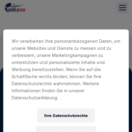
Wir verarbeiten Ihre personenbezogenen Daten, um
100 % DER STARTGELDER FLIESSEN IN DIE R
unsere Websites und Dienste zu messen und zu
ÜCKENMARKSFORSCHUNG
verbessern, unsere Marketingkampagnen zu
unterstützen und personalisierte Inhalte und
Werbung bereitzustellen. Wenn Sie auf die
Schaltfläche rechts klicken, können Sie Ihre
Datenschutzrechte wahrnehmen. Weitere
Informationen finden Sie in unserer
Datenschutzerklärung
GEMEINSAM LAUFEN, ROLLEN UND GEHEN WIR
FÜR DIE, DIE ES NICHT KÖNNEN
Ihre Datenschutzrechte
FOLGE UNS AUF SOCIAL MEDIA