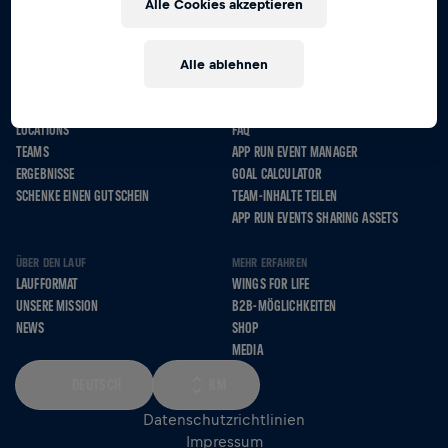
Alle Cookies akzeptieren
HOL DIR DIE APP
Alle ablehnen
DER LAUF
HILFE UND TOOLS
LOCATIONS
FAQ
TEAMS
APP RUN EVENT MANAGER
ERGEBNISSE
GOAL CALCULATOR
SCHENKE EINEN GUTSCHEIN
TEAM-INHALTE TEILEN
APP RUN EVENTS SHARING ASSETS
ÜBER DEN LAUF
MEHR ERFAHREN
LAUFFORMAT
WINGS FOR LIFE
UNSERE MISSION
B2B-MÖGLICHKEITEN
NEWS
SHOP
MEDIA
DEUTSCH
KM
Datenschutzrichtlinien
Impressum