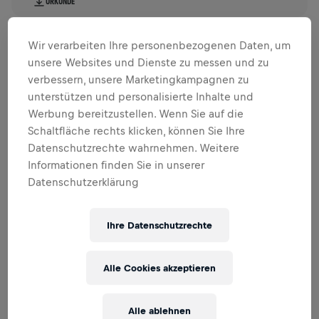
URKUNDE
VOJTA, ANDREAS
3
Wir verarbeiten Ihre personenbezogenen Daten, um
45219
M35
unsere Websites und Dienste zu messen und zu
67,32 KM
ÖSTERREICH,
WIEN
verbessern, unsere Marketingkampagnen zu
unterstützen und personalisierte Inhalte und
URKUNDE
Werbung bereitzustellen. Wenn Sie auf die
Schaltfläche rechts klicken, können Sie Ihre
VANSTEENKISTE, ARTHUR
Datenschutzrechte wahrnehmen. Weitere
4
76203
M25
Informationen finden Sie in unserer
66,7 KM
NIEDERLANDE,
BREDA
Datenschutzerklärung
URKUNDE
Ihre Datenschutzrechte
NAMAI, MASATO
5
147583
M35
Alle Cookies akzeptieren
65,8 KM
JAPAN,
TOKYO SHINJUKU KU
Alle ablehnen