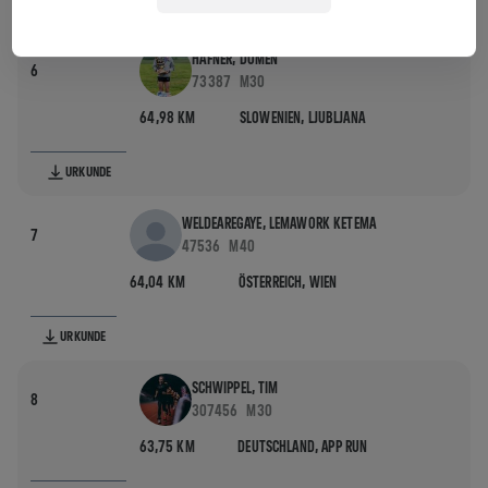
URKUNDE
HAFNER, DOMEN
6
73387
M30
64,98 KM
SLOWENIEN,
LJUBLJANA
URKUNDE
WELDEAREGAYE, LEMAWORK KETEMA
7
47536
M40
64,04 KM
ÖSTERREICH,
WIEN
URKUNDE
SCHWIPPEL, TIM
8
307456
M30
63,75 KM
DEUTSCHLAND,
APP RUN