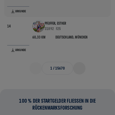
URKUNDE
PFEIFFER, ESTHER
14
31892
F25
60,33 KM
DEUTSCHLAND,
MÜNCHEN
URKUNDE
1
/
15670
100 % DER STARTGELDER FLIESSEN IN DIE R
ÜCKENMARKSFORSCHUNG