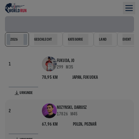
Results filter
2026
GESCHLECHT
KATEGORIE
LAND
EVENT
FUKUDA, JO
1
299
M35
78,95 KM
JAPAN,
FUKUOKA
URKUNDE
NOZYNSKI, DARIUSZ
2
17826
M45
67,96 KM
POLEN,
POZNAŃ