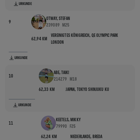
URKUNDE
OTWAY, STEFAN
9
239089
M25
VEREINIGTES KÖNIGREICH,
QE OLYMPIC PARK
62,94 KM
LONDON
URKUNDE
ABE, TAIKI
10
214279
M18
62,33 KM
JAPAN,
TOKYO SHINJUKU KU
URKUNDE
KEETELS, MIKKY
11
79990
F25
62,24 KM
NIEDERLANDE,
BREDA