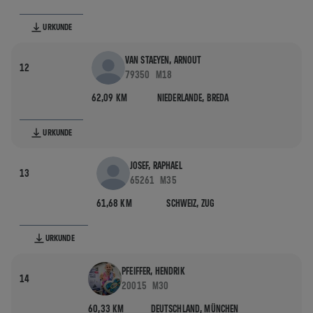
URKUNDE
VAN STAEYEN, ARNOUT
12
79350
M18
62,09 KM
NIEDERLANDE,
BREDA
URKUNDE
JOSEF, RAPHAEL
13
65261
M35
61,68 KM
SCHWEIZ,
ZUG
URKUNDE
PFEIFFER, HENDRIK
14
20015
M30
60,33 KM
DEUTSCHLAND,
MÜNCHEN