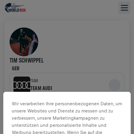
TIM SCHWIPPEL
GER
TEAM
TEAM AUDI
Wir verarbeiten Ihre personenbezogenen Daten, um
SPENDENÜBERSICHT
unsere Websites und Dienste zu messen und zu
verbessern, unsere Marketingkampagnen zu
$ 0,00 GESAMMELT VON
$ 0,00 ZIEL
unterstützen und personalisierte Inhalte und
Werbung bereitzustellen. Wenn Sie auf die