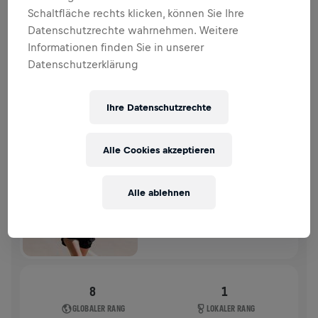
SPENDENAKTION
SPENDEN
Schaltfläche rechts klicken, können Sie Ihre
Datenschutzrechte wahrnehmen. Weitere
Deine Spende macht den Unterschied! 100 % davon
Informationen finden Sie in unserer
fließen in die Rückenmarksforschung.
Datenschutzerklärung
VERGANGENE TEILNAHMEN
Ihre Datenschutzrechte
WINGS FOR LIFE WORLD RUN
2026
Alle Cookies akzeptieren
APP RUN
APP RUN
Alle ablehnen
10. Mai 2026
11:00 UTC
8
1
GLOBALER RANG
LOKALER RANG