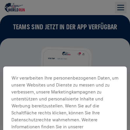
TEAMS SIND JETZT IN DER APP VERFÜGBAR
Wir verarbeiten Ihre personenbezogenen Daten, um
unsere Websites und Dienste zu messen und zu
verbessern, unsere Marketingkampagnen zu
unterstützen und personalisierte Inhalte und
Werbung bereitzustellen. Wenn Sie auf die
Schaltfläche rechts klicken, können Sie Ihre
Datenschutzrechte wahrnehmen. Weitere
Informationen finden Sie in unserer