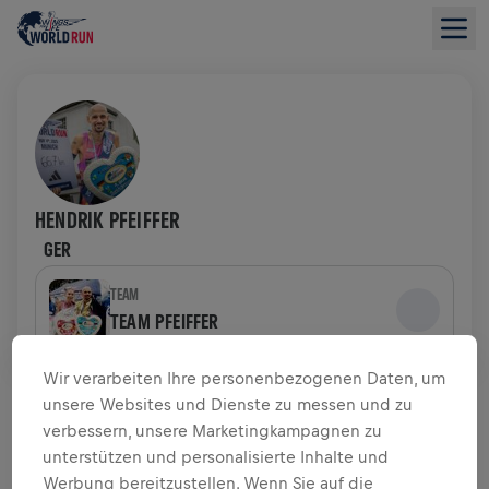
HENDRIK PFEIFFER
GER
TEAM
TEAM PFEIFFER
Wir verarbeiten Ihre personenbezogenen Daten, um
SPENDENÜBERSICHT
unsere Websites und Dienste zu messen und zu
verbessern, unsere Marketingkampagnen zu
$ 0,00 GESAMMELT VON
$ 0,00 ZIEL
unterstützen und personalisierte Inhalte und
Werbung bereitzustellen. Wenn Sie auf die