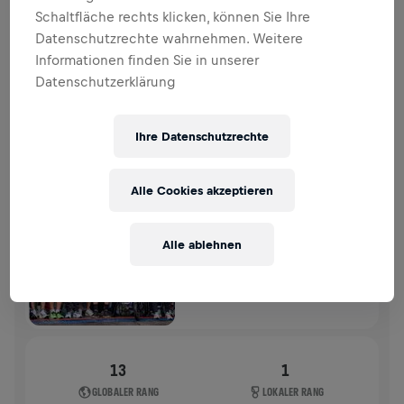
SPENDENAKTION
SPENDEN
Schaltfläche rechts klicken, können Sie Ihre
Datenschutzrechte wahrnehmen. Weitere
Deine Spende macht den Unterschied! 100 % davon
Informationen finden Sie in unserer
fließen in die Rückenmarksforschung.
Datenschutzerklärung
VERGANGENE TEILNAHMEN
Ihre Datenschutzrechte
WINGS FOR LIFE WORLD RUN
2026
Alle Cookies akzeptieren
FLAGSHIP RUN
MÜNCHEN
Alle ablehnen
10. Mai 2026
11:00 UTC
13
1
GLOBALER RANG
LOKALER RANG