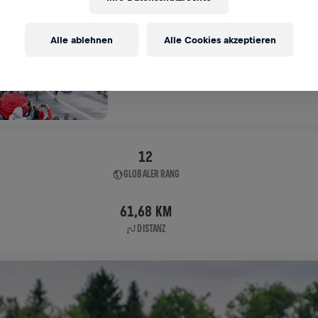
FLAGSHIP RUN
Alle ablehnen
Alle Cookies akzeptieren
ZUG
10. Mai 2026
11:00 UTC
12
GLOBALER RANG
61,68 KM
DISTANZ