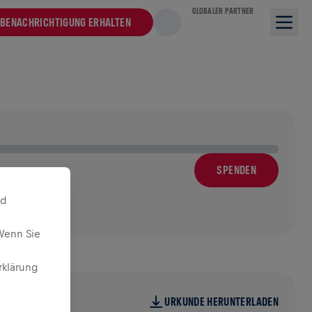
GLOBALER PARTNER
BENACHRICHTIGUNG ERHALTEN
SPENDEN
nd
Wenn Sie
rklärung
URKUNDE HERUNTERLADEN