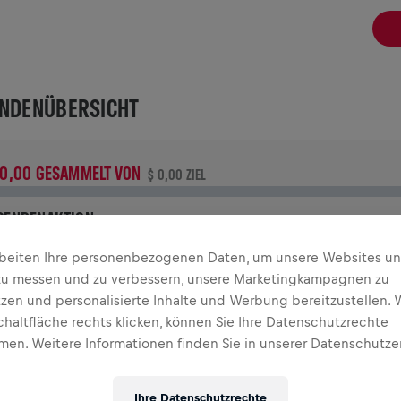
NDENÜBERSICHT
 0,00 GESAMMELT VON
$ 0,00 ZIEL
PENDENAKTION
eine Spende macht den Unterschied! 100 % davon fließen in
rbeiten Ihre personenbezogenen Daten, um unsere Websites u
ie Rückenmarksforschung.
zu messen und zu verbessern, unsere Marketingkampagnen zu
tzen und personalisierte Inhalte und Werbung bereitzustellen. 
GANGENE TEILNAHMEN
chaltfläche rechts klicken, können Sie Ihre Datenschutzrechte
en. Weitere Informationen finden Sie in unserer Datenschutze
INGS FOR LIFE WORLD RUN
2026
Ihre Datenschutzrechte