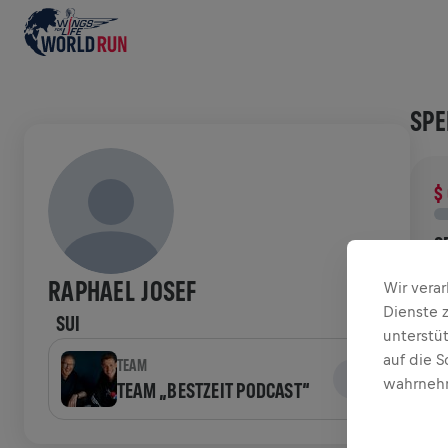
SPE
$
S
D
RAPHAEL JOSEF
Wir vera
d
Dienste 
SUI
unterstü
VER
auf die S
TEAM
wahrnehm
TEAM „BESTZEIT PODCAST“
W