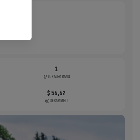
1
LOKALER RANG
$ 56,62
GESAMMELT