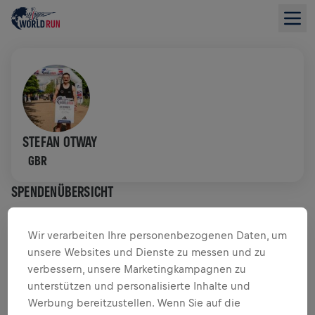
STEFAN OTWAY
GBR
SPENDENÜBERSICHT
$ 0,00 GESAMMELT VON
$ 0,00 ZIEL
Wir verarbeiten Ihre personenbezogenen Daten, um
unsere Websites und Dienste zu messen und zu
SPENDENAKTION
SPENDEN
verbessern, unsere Marketingkampagnen zu
unterstützen und personalisierte Inhalte und
Deine Spende macht den Unterschied! 100 % davon
Werbung bereitzustellen. Wenn Sie auf die
fließen in die Rückenmarksforschung.