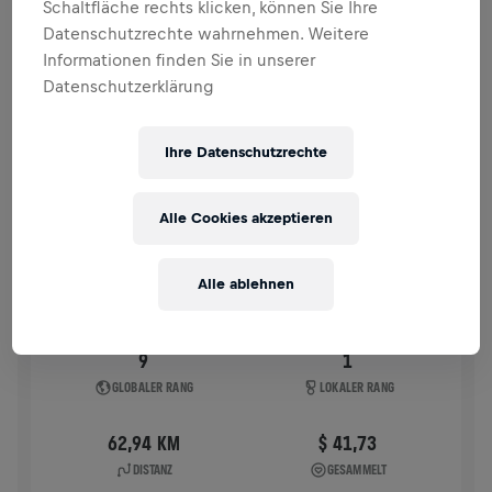
Schaltfläche rechts klicken, können Sie Ihre
VERGANGENE TEILNAHMEN
Datenschutzrechte wahrnehmen. Weitere
Informationen finden Sie in unserer
Datenschutzerklärung
WINGS FOR LIFE WORLD RUN
2026
APP RUN
Ihre Datenschutzrechte
QE OLYMPIC PARK LONDON
10. Mai 2026
Alle Cookies akzeptieren
11:00 UTC
Alle ablehnen
9
1
GLOBALER RANG
LOKALER RANG
62,94 KM
$ 41,73
DISTANZ
GESAMMELT