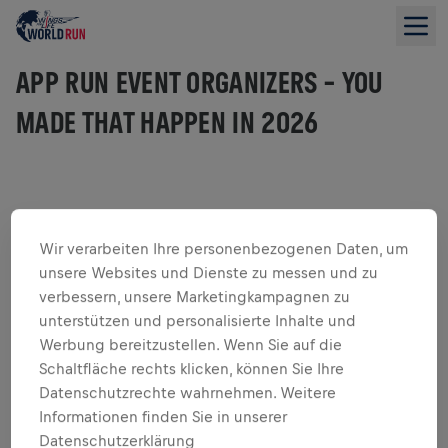
APP RUN EVENT ORGANIZERS – YOU
MADE THAT HAPPEN IN 2026
Bist du bereit, einen Unterschied zu machen und dich
dabei selbst herauszufordern? Laufe mit der weltweiten
Wir verarbeiten Ihre personenbezogenen Daten, um
Wings for Life World Run Community bei diesem
unsere Websites und Dienste zu messen und zu
einzigartigen globalen Laufevent, das die Forschung zur
verbessern, unsere Marketingkampagnen zu
Heilung von Rückenmarksverletzungen unterstützt.
unterstützen und personalisierte Inhalte und
Jeder Schritt, den du machst, bringt uns der Heilung von
Werbung bereitzustellen. Wenn Sie auf die
Rückenmarksverletzungen näher. Lass uns für die laufen,
Schaltfläche rechts klicken, können Sie Ihre
die es nicht können, am 9. Mai 2027!
Datenschutzrechte wahrnehmen. Weitere
Die Anmeldung öffnet am 5. November 2026 um 11:00 Uhr
Informationen finden Sie in unserer
UTC. Wir lassen dich wissen, sobald es live ist.
Datenschutzerklärung