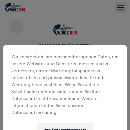
PASSWORT ZURÜCKSETZEN
Wir verarbeiten Ihre personenbezogenen Daten, um
Bitte gib die E-Mail-Adresse ein, mit der du dich
registriert hast
unsere Websites und Dienste zu messen und zu
verbessern, unsere Marketingkampagnen zu
unterstützen und personalisierte Inhalte und
E-Mail
*
Werbung bereitzustellen. Wenn Sie auf die
Schaltfläche rechts klicken, können Sie Ihre
Datenschutzrechte wahrnehmen. Weitere
PASSWORT ZURÜCKSETZEN
Informationen finden Sie in unserer
Datenschutzerklärung
Mail-Adresse vergessen?