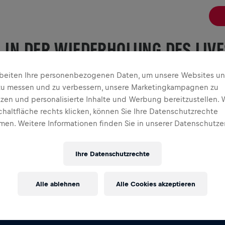
L IN DER WIEDERHOLUNG DES LIV
rbeiten Ihre personenbezogenen Daten, um unsere Websites u
zu messen und zu verbessern, unsere Marketingkampagnen zu
tzen und personalisierte Inhalte und Werbung bereitzustellen. 
ompletten Livestream 2026 an und erlebe die gesamte Actio
chaltfläche rechts klicken, können Sie Ihre Datenschutzrechte
en. Weitere Informationen finden Sie in unserer Datenschutze
Ihre Datenschutzrechte
RTGELDER FLIESSEN IN DIE RÜCKENMA
Alle ablehnen
Alle Cookies akzeptieren