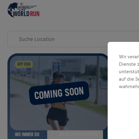
RENNTAG EVENTS ENTDECKEN
Wir vera
KARTE
Dienste 
APP RUN
unterstü
auf die S
wahrnehm
COMING SOON
BENACHRICHTIGUNG
WO IMMER DU