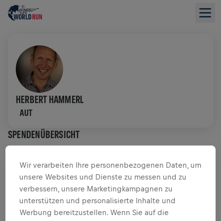
HERBERT HAMMERL
AUT
SPENDENÜBERSICHT
$ 0,00 GESAMMELT VON
$ 0,00 ZIEL
Wir verarbeiten Ihre personenbezogenen Daten, um
unsere Websites und Dienste zu messen und zu
SPENDENAKTION
SPENDEN
verbessern, unsere Marketingkampagnen zu
unterstützen und personalisierte Inhalte und
Deine Spende macht den Unterschied! 100 % davon
Werbung bereitzustellen. Wenn Sie auf die
fließen in die Rückenmarksforschung.