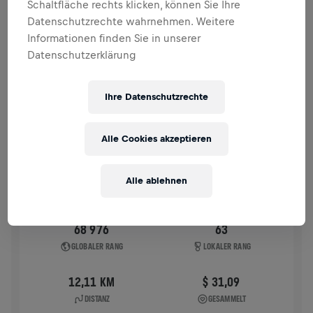
Schaltfläche rechts klicken, können Sie Ihre
VERGANGENE TEILNAHMEN
Datenschutzrechte wahrnehmen. Weitere
Informationen finden Sie in unserer
Datenschutzerklärung
WINGS FOR LIFE WORLD RUN
2026
APP RUN
Ihre Datenschutzrechte
KOBENZ
10. Mai 2026
Alle Cookies akzeptieren
11:00 UTC
Alle ablehnen
68 976
63
GLOBALER RANG
LOKALER RANG
12,11 KM
$ 31,09
DISTANZ
GESAMMELT