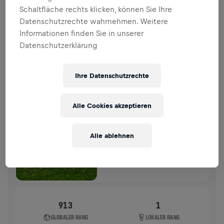
SPENDENAKTION
SPENDEN
Schaltfläche rechts klicken, können Sie Ihre
Datenschutzrechte wahrnehmen. Weitere
Deine Spende macht den Unterschied! 100 % davon
Informationen finden Sie in unserer
fließen in die Rückenmarksforschung.
Datenschutzerklärung
VERGANGENE TEILNAHMEN
Ihre Datenschutzrechte
WINGS FOR LIFE WORLD RUN
2024
Alle Cookies akzeptieren
APP RUN
NOTTINGHAM
Alle ablehnen
05. Mai 2024
11:00 UTC
913
1
GLOBALER RANG
LOKALER RANG