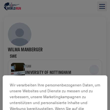
WILMA MANBERGER
SWE
TEAM
UNIVERSITY OF NOTTINGHAM
Wir verarbeiten Ihre personenbezogenen Daten, um
SPENDENÜBERSICHT
unsere Websites und Dienste zu messen und zu
verbessern, unsere Marketingkampagnen zu
$ 0,00 GESAMMELT VON
$ 0,00 ZIEL
unterstützen und personalisierte Inhalte und
Werbung bereitzustellen. Wenn Sie auf die