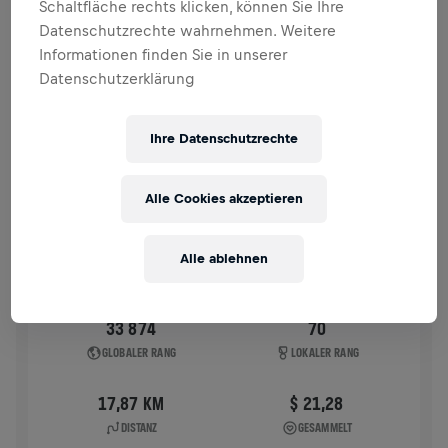
Schaltfläche rechts klicken, können Sie Ihre
VERGANGENE TEILNAHMEN
Datenschutzrechte wahrnehmen. Weitere
Informationen finden Sie in unserer
Datenschutzerklärung
WINGS FOR LIFE WORLD RUN
2025
APP RUN
Ihre Datenschutzrechte
WARSZAWA PARK SKARYSZEWSKI
04. Mai 2025
Alle Cookies akzeptieren
11:00 UTC
Alle ablehnen
33 874
70
GLOBALER RANG
LOKALER RANG
17,87 KM
$ 21,28
DISTANZ
GESAMMELT