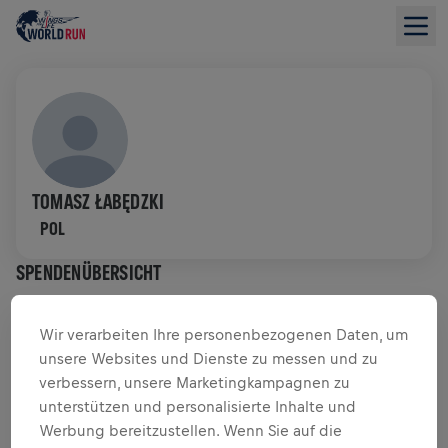
TOMASZ ŁABĘDZKI
POL
SPENDENÜBERSICHT
$ 0,00 GESAMMELT VON
$ 0,00 ZIEL
Wir verarbeiten Ihre personenbezogenen Daten, um
unsere Websites und Dienste zu messen und zu
SPENDENAKTION
SPENDEN
verbessern, unsere Marketingkampagnen zu
unterstützen und personalisierte Inhalte und
Deine Spende macht den Unterschied! 100 % davon
Werbung bereitzustellen. Wenn Sie auf die
fließen in die Rückenmarksforschung.