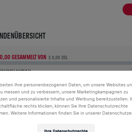
NDENÜBERSICHT
 0,00 GESAMMELT VON
$ 0,00 ZIEL
PENDENAKTION
eine Spende macht den Unterschied! 100 % davon fließen in
rbeiten Ihre personenbezogenen Daten, um unsere Websites u
ie Rückenmarksforschung.
zu messen und zu verbessern, unsere Marketingkampagnen zu
tzen und personalisierte Inhalte und Werbung bereitzustellen. 
GANGENE TEILNAHMEN
chaltfläche rechts klicken, können Sie Ihre Datenschutzrechte
en. Weitere Informationen finden Sie in unserer Datenschutze
INGS FOR LIFE WORLD RUN
2025
Ihre Datenschutzrechte