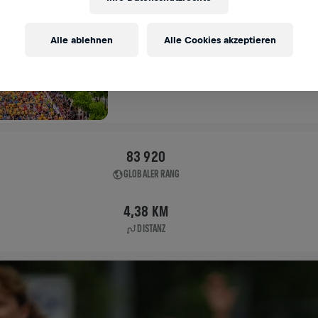
FLAGSHIP RUN
Alle ablehnen
Alle Cookies akzeptieren
WIEN
04. Mai 2025
11:00 UTC
83 920
GLOBALER RANG
4,38 KM
DISTANZ