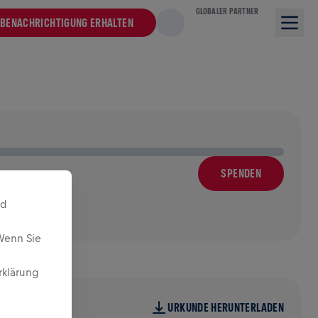
GLOBALER PARTNER
BENACHRICHTIGUNG ERHALTEN
SPENDEN
nd
Wenn Sie
rklärung
URKUNDE HERUNTERLADEN