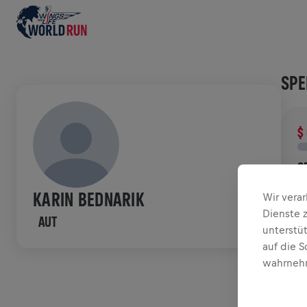
SPE
$
S
D
KARIN BEDNARIK
Wir vera
d
Dienste 
AUT
unterstü
VER
auf die S
wahrnehm
W