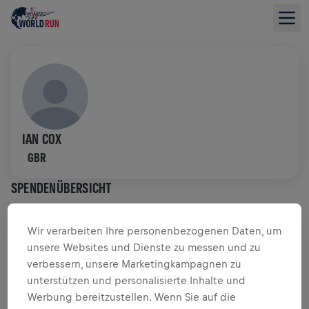
IAN COX
GBR
SPENDENÜBERSICHT
$ 0,00 GESAMMELT VON
$ 0,00 ZIEL
Wir verarbeiten Ihre personenbezogenen Daten, um
unsere Websites und Dienste zu messen und zu
SPENDENAKTION
SPENDEN
verbessern, unsere Marketingkampagnen zu
unterstützen und personalisierte Inhalte und
Deine Spende macht den Unterschied! 100 % davon
Werbung bereitzustellen. Wenn Sie auf die
fließen in die Rückenmarksforschung.