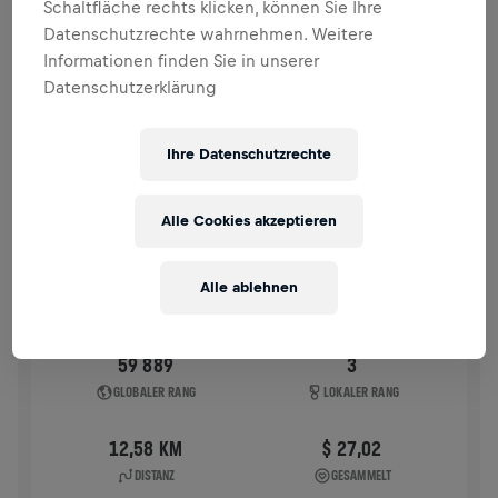
Schaltfläche rechts klicken, können Sie Ihre
VERGANGENE TEILNAHMEN
Datenschutzrechte wahrnehmen. Weitere
Informationen finden Sie in unserer
Datenschutzerklärung
WINGS FOR LIFE WORLD RUN
2025
APP RUN
Ihre Datenschutzrechte
NEWCASTLE UPON TYNE
04. Mai 2025
Alle Cookies akzeptieren
11:00 UTC
Alle ablehnen
59 889
3
GLOBALER RANG
LOKALER RANG
12,58 KM
$ 27,02
DISTANZ
GESAMMELT