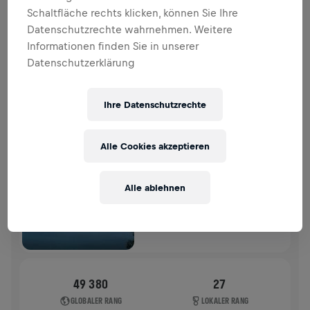
SPENDENAKTION
SPENDEN
Schaltfläche rechts klicken, können Sie Ihre
Datenschutzrechte wahrnehmen. Weitere
Deine Spende macht den Unterschied! 100 % davon
Informationen finden Sie in unserer
fließen in die Rückenmarksforschung.
Datenschutzerklärung
VERGANGENE TEILNAHMEN
Ihre Datenschutzrechte
WINGS FOR LIFE WORLD RUN
2024
Alle Cookies akzeptieren
APP RUN
REGAU
Alle ablehnen
05. Mai 2024
11:00 UTC
49 380
27
GLOBALER RANG
LOKALER RANG