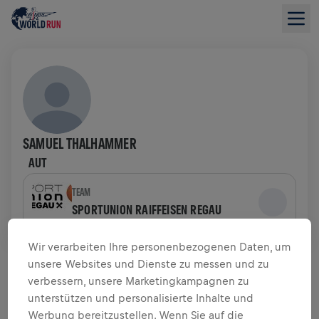
SAMUEL THALHAMMER
AUT
TEAM
SPORTUNION RAIFFEISEN REGAU
Wir verarbeiten Ihre personenbezogenen Daten, um
SPENDENÜBERSICHT
unsere Websites und Dienste zu messen und zu
verbessern, unsere Marketingkampagnen zu
$ 0,00 GESAMMELT VON
$ 0,00 ZIEL
unterstützen und personalisierte Inhalte und
Werbung bereitzustellen. Wenn Sie auf die