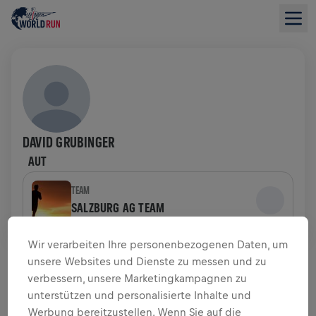
DAVID GRUBINGER
AUT
TEAM
SALZBURG AG TEAM
Wir verarbeiten Ihre personenbezogenen Daten, um
SPENDENÜBERSICHT
unsere Websites und Dienste zu messen und zu
verbessern, unsere Marketingkampagnen zu
$ 0,00 GESAMMELT VON
$ 0,00 ZIEL
unterstützen und personalisierte Inhalte und
Werbung bereitzustellen. Wenn Sie auf die