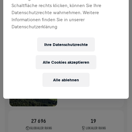
SPENDENAKTION
SPENDEN
Schaltfläche rechts klicken, können Sie Ihre
Datenschutzrechte wahrnehmen. Weitere
Deine Spende macht den Unterschied! 100 % davon
Informationen finden Sie in unserer
fließen in die Rückenmarksforschung.
Datenschutzerklärung
VERGANGENE TEILNAHMEN
Ihre Datenschutzrechte
WINGS FOR LIFE WORLD RUN
2026
Alle Cookies akzeptieren
APP RUN
THALGAU SALZBURG-UMGEBUNG
Alle ablehnen
10. Mai 2026
11:00 UTC
27 696
19
GLOBALER RANG
LOKALER RANG