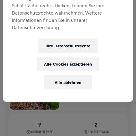
SPENDENAKTION
SPENDEN
Schaltfläche rechts klicken, können Sie Ihre
Datenschutzrechte wahrnehmen. Weitere
Deine Spende macht den Unterschied! 100 % davon
Informationen finden Sie in unserer
fließen in die Rückenmarksforschung.
Datenschutzerklärung
VERGANGENE TEILNAHMEN
Ihre Datenschutzrechte
WINGS FOR LIFE WORLD RUN
2025
Alle Cookies akzeptieren
FLAGSHIP RUN
WIEN
Alle ablehnen
04. Mai 2025
11:00 UTC
9
2
GLOBALER RANG
LOKALER RANG