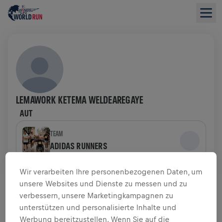
LEMAWORK KETEMA WELDEAREGAYE
AUT
TEAM
ADIDAS RUNNERS
Wir verarbeiten Ihre personenbezogenen Daten, um
SPENDENÜBERSICHT
unsere Websites und Dienste zu messen und zu
verbessern, unsere Marketingkampagnen zu
$ 0,00 GESAMMELT VON
$ 0,00 ZIEL
unterstützen und personalisierte Inhalte und
Werbung bereitzustellen. Wenn Sie auf die