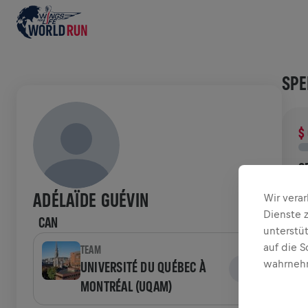
SPE
$
S
D
ADÉLAÏDE GUÉVIN
Wir vera
d
Dienste 
CAN
unterstü
VER
auf die S
TEAM
wahrnehm
UNIVERSITÉ DU QUÉBEC À
MONTRÉAL (UQAM)
W