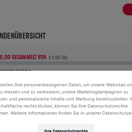
NDENÜBERSICHT
 0,00 GESAMMELT VON
$ 0,00 ZIEL
PENDENAKTION
eine Spende macht den Unterschied! 100 % davon fließen in
rbeiten Ihre personenbezogenen Daten, um unsere Websites u
ie Rückenmarksforschung.
zu messen und zu verbessern, unsere Marketingkampagnen zu
tzen und personalisierte Inhalte und Werbung bereitzustellen. 
GANGENE TEILNAHMEN
chaltfläche rechts klicken, können Sie Ihre Datenschutzrechte
en. Weitere Informationen finden Sie in unserer Datenschutze
INGS FOR LIFE WORLD RUN
2024
Ihre Datenschutzrechte