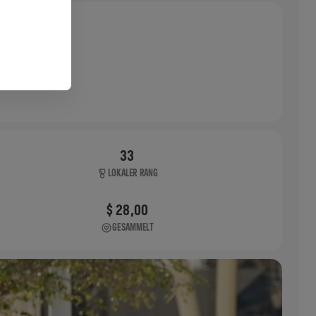
33
LOKALER RANG
$ 28,00
GESAMMELT