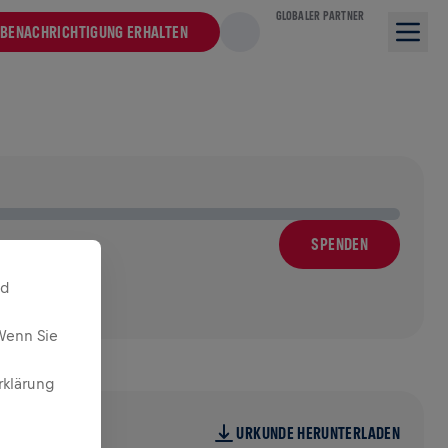
GLOBALER PARTNER
BENACHRICHTIGUNG ERHALTEN
SPENDEN
nd
Wenn Sie
rklärung
URKUNDE HERUNTERLADEN