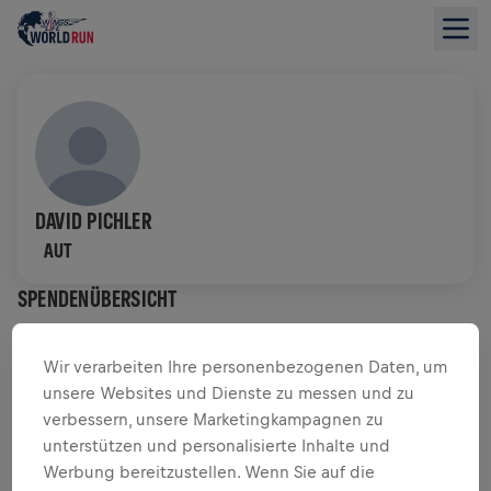
DAVID PICHLER
AUT
SPENDENÜBERSICHT
$ 0,00 GESAMMELT VON
$ 0,00 ZIEL
Wir verarbeiten Ihre personenbezogenen Daten, um
unsere Websites und Dienste zu messen und zu
SPENDENAKTION
SPENDEN
verbessern, unsere Marketingkampagnen zu
unterstützen und personalisierte Inhalte und
Deine Spende macht den Unterschied! 100 % davon
Werbung bereitzustellen. Wenn Sie auf die
fließen in die Rückenmarksforschung.