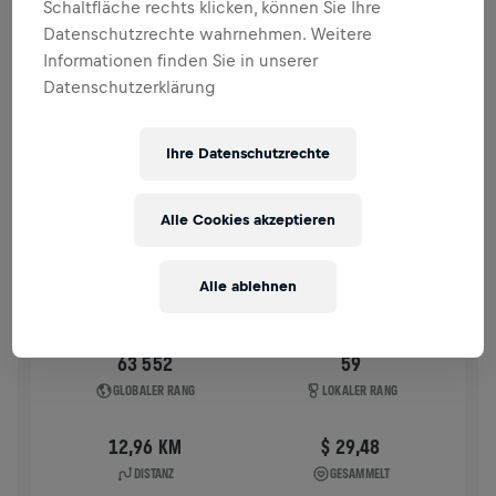
Schaltfläche rechts klicken, können Sie Ihre
VERGANGENE TEILNAHMEN
Datenschutzrechte wahrnehmen. Weitere
Informationen finden Sie in unserer
Datenschutzerklärung
WINGS FOR LIFE WORLD RUN
2026
APP RUN
Ihre Datenschutzrechte
THALGAU SALZBURG-UMGEBUNG
10. Mai 2026
Alle Cookies akzeptieren
11:00 UTC
Alle ablehnen
63 552
59
GLOBALER RANG
LOKALER RANG
12,96 KM
$ 29,48
DISTANZ
GESAMMELT