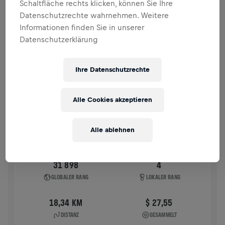
Schaltfläche rechts klicken, können Sie Ihre
VERGANGENE TEILNAHMEN
Datenschutzrechte wahrnehmen. Weitere
Informationen finden Sie in unserer
Datenschutzerklärung
WINGS FOR LIFE WORLD RUN
2025
APP RUN
Ihre Datenschutzrechte
UNKEN
04. Mai 2025
Alle Cookies akzeptieren
11:00 UTC
Alle ablehnen
31 898
4
GLOBALER RANG
LOKALER RANG
18,34 KM
$ 27,55
DISTANZ
GESAMMELT