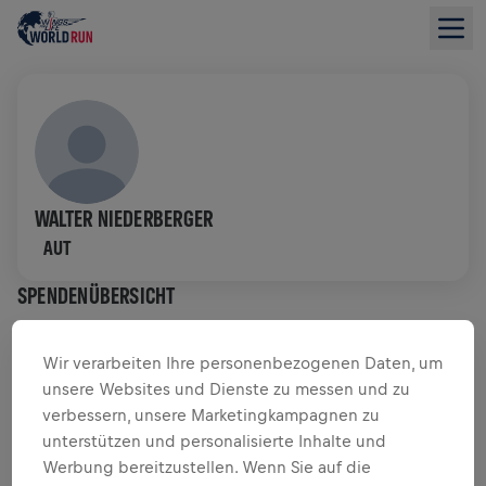
WALTER NIEDERBERGER
AUT
SPENDENÜBERSICHT
$ 0,00 GESAMMELT VON
$ 0,00 ZIEL
Wir verarbeiten Ihre personenbezogenen Daten, um
unsere Websites und Dienste zu messen und zu
SPENDENAKTION
SPENDEN
verbessern, unsere Marketingkampagnen zu
unterstützen und personalisierte Inhalte und
Deine Spende macht den Unterschied! 100 % davon
Werbung bereitzustellen. Wenn Sie auf die
fließen in die Rückenmarksforschung.