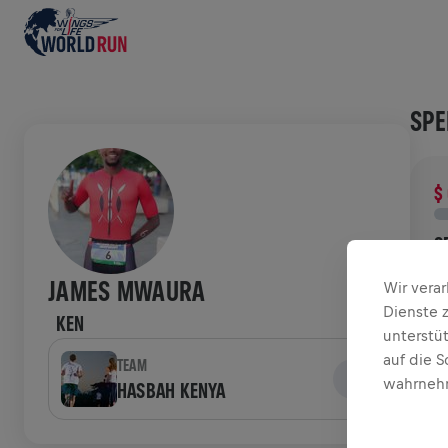
SPE
$
S
D
JAMES MWAURA
Wir vera
d
Dienste 
KEN
unterstü
VER
auf die S
TEAM
wahrnehm
HASBAH KENYA
W