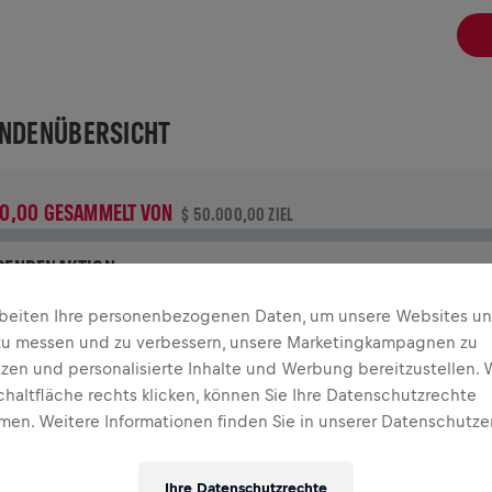
NDENÜBERSICHT
 0,00 GESAMMELT VON
$ 50.000,00 ZIEL
PENDENAKTION
eine Spende macht den Unterschied! 100 % davon fließen in
rbeiten Ihre personenbezogenen Daten, um unsere Websites u
ie Rückenmarksforschung.
zu messen und zu verbessern, unsere Marketingkampagnen zu
tzen und personalisierte Inhalte und Werbung bereitzustellen. 
GANGENE TEILNAHMEN
chaltfläche rechts klicken, können Sie Ihre Datenschutzrechte
en. Weitere Informationen finden Sie in unserer Datenschutze
INGS FOR LIFE WORLD RUN
2023
Ihre Datenschutzrechte