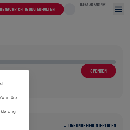
GLOBALER PARTNER
BENACHRICHTIGUNG ERHALTEN
SPENDEN
nd
Wenn Sie
rklärung
URKUNDE HERUNTERLADEN