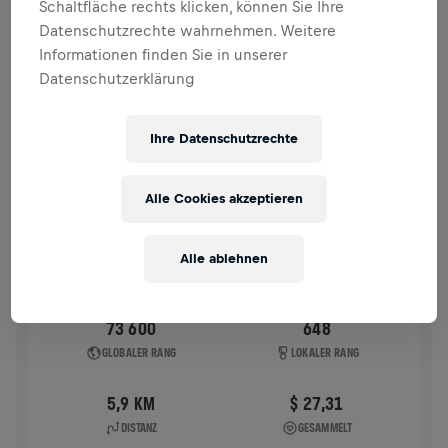
Schaltfläche rechts klicken, können Sie Ihre
VERGANGENE TEILNAHMEN
Datenschutzrechte wahrnehmen. Weitere
Informationen finden Sie in unserer
Datenschutzerklärung
WINGS FOR LIFE WORLD RUN
2025
APP RUN
Ihre Datenschutzrechte
LEIPZIG RED BULL ARENA
04. Mai 2025
Alle Cookies akzeptieren
11:00 UTC
Alle ablehnen
73 600
648
GLOBALER RANG
LOKALER RANG
5,9 KM
$ 27,31
DISTANZ
GESAMMELT