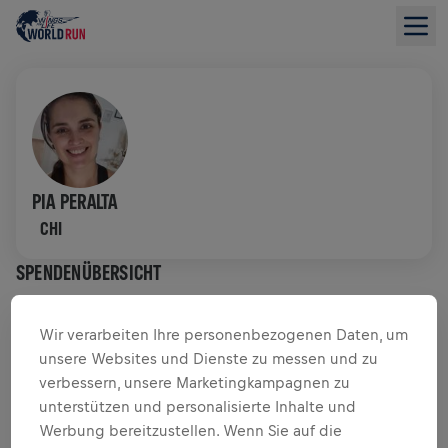
PIA PERALTA
CHI
SPENDENÜBERSICHT
$ 0,00 GESAMMELT VON
$ 0,00 ZIEL
Wir verarbeiten Ihre personenbezogenen Daten, um
unsere Websites und Dienste zu messen und zu
SPENDENAKTION
SPENDEN
verbessern, unsere Marketingkampagnen zu
unterstützen und personalisierte Inhalte und
Deine Spende macht den Unterschied! 100 % davon
Werbung bereitzustellen. Wenn Sie auf die
fließen in die Rückenmarksforschung.