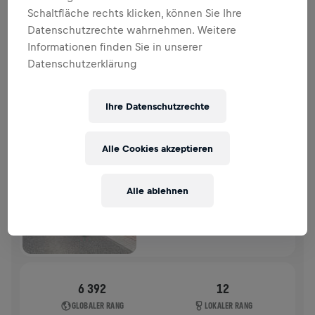
SPENDENAKTION
SPENDEN
Schaltfläche rechts klicken, können Sie Ihre
Datenschutzrechte wahrnehmen. Weitere
Deine Spende macht den Unterschied! 100 % davon
Informationen finden Sie in unserer
fließen in die Rückenmarksforschung.
Datenschutzerklärung
VERGANGENE TEILNAHMEN
Ihre Datenschutzrechte
WINGS FOR LIFE WORLD RUN
2026
Alle Cookies akzeptieren
APP RUN
TRIESEN
Alle ablehnen
10. Mai 2026
11:00 UTC
6 392
12
GLOBALER RANG
LOKALER RANG