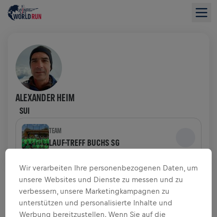
ALEXANDER HEIM
SUI
TEAM
LAUF-TREFF BUCHS SG
Wir verarbeiten Ihre personenbezogenen Daten, um
SPENDENÜBERSICHT
unsere Websites und Dienste zu messen und zu
verbessern, unsere Marketingkampagnen zu
$ 0,00 GESAMMELT VON
$ 0,00 ZIEL
unterstützen und personalisierte Inhalte und
Werbung bereitzustellen. Wenn Sie auf die