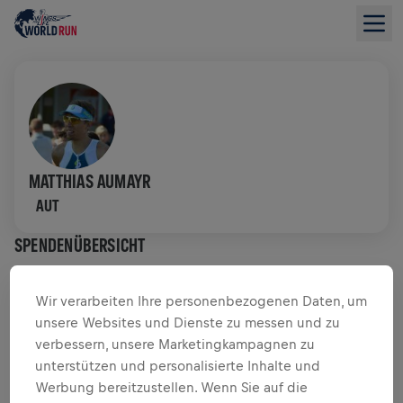
MATTHIAS AUMAYR
AUT
SPENDENÜBERSICHT
$ 0,00 GESAMMELT VON
$ 0,00 ZIEL
Wir verarbeiten Ihre personenbezogenen Daten, um
unsere Websites und Dienste zu messen und zu
SPENDENAKTION
SPENDEN
verbessern, unsere Marketingkampagnen zu
unterstützen und personalisierte Inhalte und
Deine Spende macht den Unterschied! 100 % davon
Werbung bereitzustellen. Wenn Sie auf die
fließen in die Rückenmarksforschung.