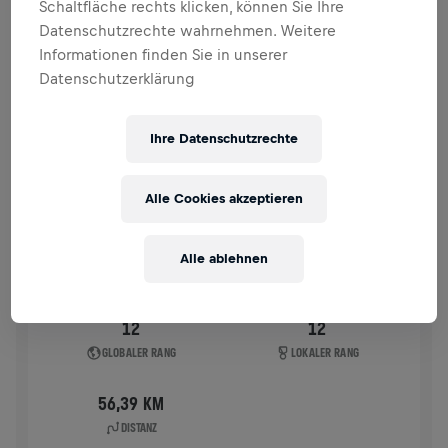
Schaltfläche rechts klicken, können Sie Ihre
VERGANGENE TEILNAHMEN
Datenschutzrechte wahrnehmen. Weitere
Informationen finden Sie in unserer
Datenschutzerklärung
WINGS FOR LIFE WORLD RUN
2020
APP RUN
Ihre Datenschutzrechte
APP RUN
03. Mai 2020
Alle Cookies akzeptieren
11:00 UTC
Alle ablehnen
12
12
GLOBALER RANG
LOKALER RANG
56,39 KM
DISTANZ