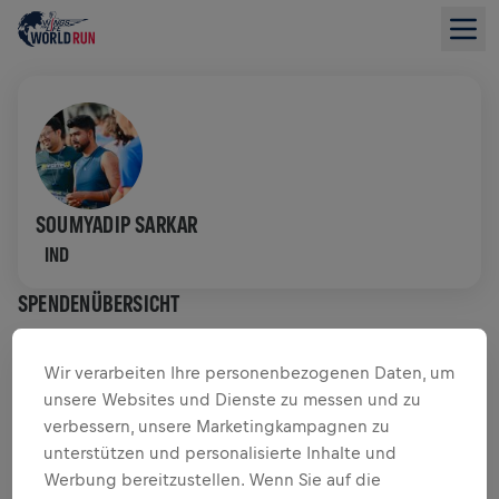
SOUMYADIP SARKAR
IND
SPENDENÜBERSICHT
$ 0,00 GESAMMELT VON
$ 0,00 ZIEL
Wir verarbeiten Ihre personenbezogenen Daten, um
unsere Websites und Dienste zu messen und zu
SPENDENAKTION
SPENDEN
verbessern, unsere Marketingkampagnen zu
unterstützen und personalisierte Inhalte und
Deine Spende macht den Unterschied! 100 % davon
Werbung bereitzustellen. Wenn Sie auf die
fließen in die Rückenmarksforschung.