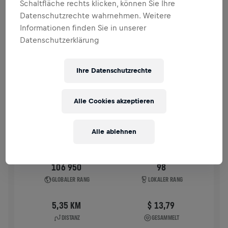
Schaltfläche rechts klicken, können Sie Ihre
VERGANGENE TEILNAHMEN
Datenschutzrechte wahrnehmen. Weitere
Informationen finden Sie in unserer
Datenschutzerklärung
WINGS FOR LIFE WORLD RUN
2026
APP RUN
Ihre Datenschutzrechte
KOLKATA
10. Mai 2026
Alle Cookies akzeptieren
11:00 UTC
Alle ablehnen
106 950
98
GLOBALER RANG
LOKALER RANG
5,35 KM
$ 13,79
DISTANZ
GESAMMELT