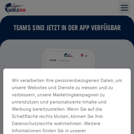
TEAMS SIND JETZT IN DER APP VERFÜGBAR
Wir verarbeiten Ihre personenbezogenen Daten, um
unsere Websites und Dienste zu messen und zu
verbessern, unsere Marketingkampagnen zu
unterstützen und personalisierte Inhalte und
Werbung bereitzustellen. Wenn Sie auf die
Schaltfläche rechts klicken, können Sie Ihre
Datenschutzrechte wahrnehmen. Weitere
Informationen finden Sie in unserer