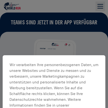
TEAMS SIND JETZT IN DER APP VERFÜGBAR
Wir verarbeiten Ihre personenbezogenen Daten, um
unsere Websites und Dienste zu messen und zu
verbessern, unsere Marketingkampagnen zu
unterstützen und personalisierte Inhalte und
Werbung bereitzustellen. Wenn Sie auf die
Schaltfläche rechts klicken, können Sie Ihre
Datenschutzrechte wahrnehmen. Weitere
Informationen finden Sie in unserer