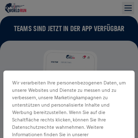
TEAMS SIND JETZT IN DER APP VERFÜGBAR
Wir verarbeiten Ihre personenbezogenen Daten, um
unsere Websites und Dienste zu messen und zu
verbessern, unsere Marketingkampagnen zu
unterstützen und personalisierte Inhalte und
Werbung bereitzustellen. Wenn Sie auf die
Schaltfläche rechts klicken, können Sie Ihre
Datenschutzrechte wahrnehmen. Weitere
Informationen finden Sie in unserer