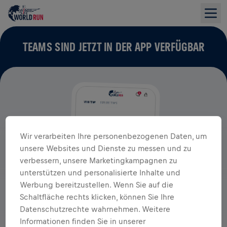
TEAMS SIND JETZT IN DER APP VERFÜGBAR
Wir verarbeiten Ihre personenbezogenen Daten, um
unsere Websites und Dienste zu messen und zu
verbessern, unsere Marketingkampagnen zu
unterstützen und personalisierte Inhalte und
Werbung bereitzustellen. Wenn Sie auf die
Schaltfläche rechts klicken, können Sie Ihre
Datenschutzrechte wahrnehmen. Weitere
Informationen finden Sie in unserer