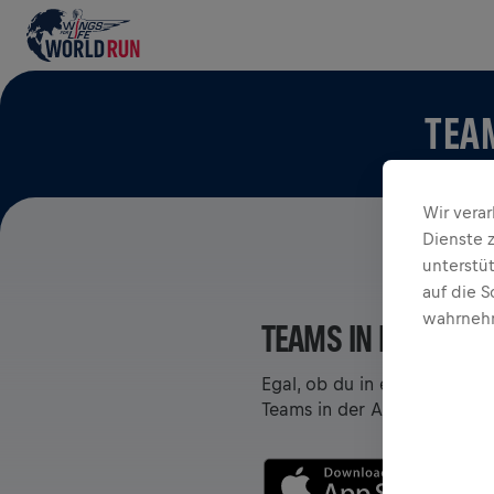
TEAM
Wir vera
Dienste 
unterstü
auf die S
wahrnehm
TEAMS IN DER APP
Egal, ob du in einem Team bi
Teams in der App – chattet,