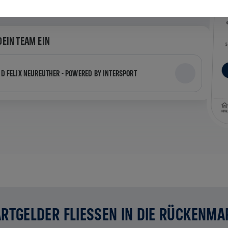
DEIN TEAM EIN
ND FELIX NEUREUTHER - POWERED BY INTERSPORT
RTGELDER FLIESSEN IN DIE RÜCKENMA