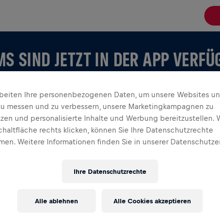
S SIND JETZT IN DER APP VERF
rbeiten Ihre personenbezogenen Daten, um unsere Websites u
zu messen und zu verbessern, unsere Marketingkampagnen zu
tzen und personalisierte Inhalte und Werbung bereitzustellen. 
chaltfläche rechts klicken, können Sie Ihre Datenschutzrechte
en. Weitere Informationen finden Sie in unserer Datenschutze
 ANSEHEN
st oder dein eigenes erstellst, entdecke alles über
Ihre Datenschutzrechte
 verfolgt euer Leaderboard und feiert gemeinsam.
Alle ablehnen
Alle Cookies akzeptieren