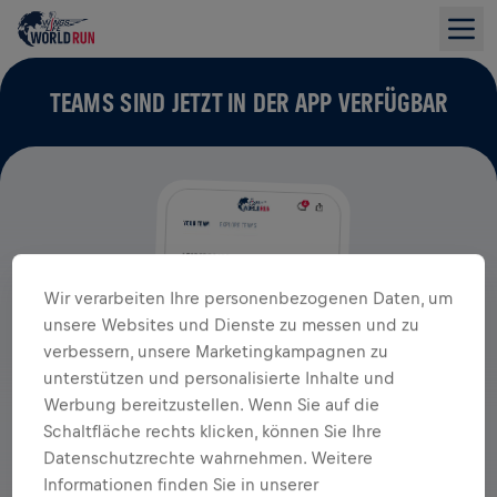
TEAMS SIND JETZT IN DER APP VERFÜGBAR
Wir verarbeiten Ihre personenbezogenen Daten, um
unsere Websites und Dienste zu messen und zu
verbessern, unsere Marketingkampagnen zu
unterstützen und personalisierte Inhalte und
Werbung bereitzustellen. Wenn Sie auf die
Schaltfläche rechts klicken, können Sie Ihre
Datenschutzrechte wahrnehmen. Weitere
Informationen finden Sie in unserer