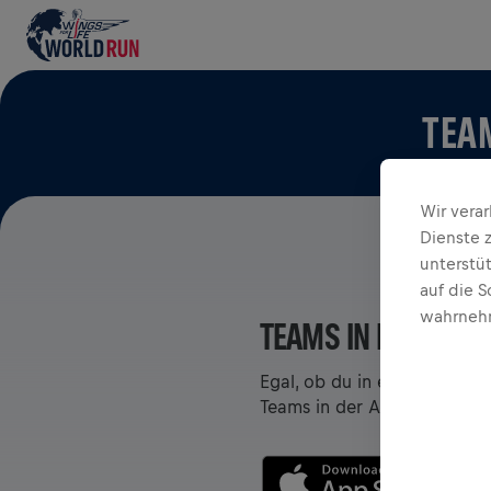
TEAM
Wir vera
Dienste 
unterstü
auf die S
wahrnehm
TEAMS IN DER APP
Egal, ob du in einem Team bi
Teams in der App – chattet,