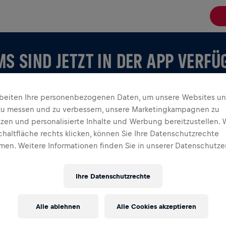
S SIND JETZT IN DER APP VERF
rbeiten Ihre personenbezogenen Daten, um unsere Websites u
zu messen und zu verbessern, unsere Marketingkampagnen zu
tzen und personalisierte Inhalte und Werbung bereitzustellen. 
chaltfläche rechts klicken, können Sie Ihre Datenschutzrechte
en. Weitere Informationen finden Sie in unserer Datenschutze
 ANSEHEN
st oder dein eigenes erstellst, entdecke alles über
Ihre Datenschutzrechte
 verfolgt euer Leaderboard und feiert gemeinsam.
Alle ablehnen
Alle Cookies akzeptieren