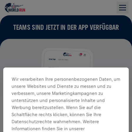
TEAMS SIND JETZT IN DER APP VERFÜGBAR
Wir verarbeiten Ihre personenbezogenen Daten, um
unsere Websites und Dienste zu messen und zu
verbessern, unsere Marketingkampagnen zu
unterstützen und personalisierte Inhalte und
Werbung bereitzustellen. Wenn Sie auf die
Schaltfläche rechts klicken, können Sie Ihre
Datenschutzrechte wahrnehmen. Weitere
Informationen finden Sie in unserer