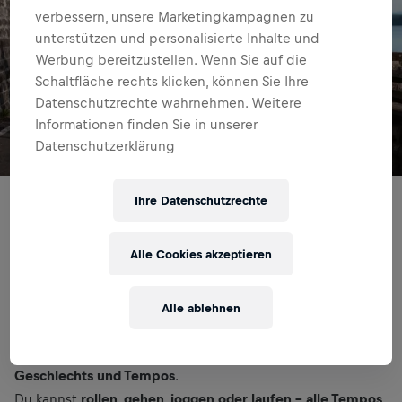
verbessern, unsere Marketingkampagnen zu
unterstützen und personalisierte Inhalte und
Werbung bereitzustellen. Wenn Sie auf die
Schaltfläche rechts klicken, können Sie Ihre
Datenschutzrechte wahrnehmen. Weitere
Informationen finden Sie in unserer
Datenschutzerklärung
Ihre Datenschutzrechte
Am
Freitag, den 31. Oktober (8:00 bis 10:30 Uhr)
im
Olympiapark München
stellt sich der Profi-Läufer Florian
Neuschwander 100 Läufer:innen in einer einstündigen
Alle Cookies akzeptieren
Verfolgungsjagd. Dieser besondere Dreh wird Teil des
Wings for Life World Run Social Media Contents
– dem
Alle ablehnen
globalen Charity-Lauf, bei dem 100 % der Startgelder der
Rückenmarksforschung zugutekommen.
Wir suchen
100 Teilnehmer:innen jeden Alters,
Geschlechts und Tempos
.
Du kannst
rollen, gehen, joggen oder laufen – alle Tempos