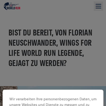
BIST DU BEREIT, VON FLORIAN
NEUSCHWANDER, WINGS FOR
LIFE WORLD RUN LEGENDE,
GEJAGT ZU WERDEN?
Wir verarbeiten Ihre personenbezogenen Daten, um
unsere Websites und Dienste zu messen und zu