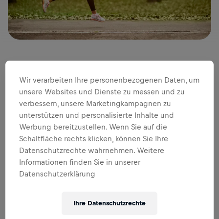
Laufen ist für viele Menschen eine beliebte
Wir verarbeiten Ihre personenbezogenen Daten, um
Einstiegssportart. Keine komplizierte Technik, wenig
unsere Websites und Dienste zu messen und zu
Ausrüstung und beinahe überall durchführbar: Wir haben
verbessern, unsere Marketingkampagnen zu
die 10 wichtigsten Vorteile des Laufens gesammelt und
unterstützen und personalisierte Inhalte und
erklären dir, warum der Wings for Life World Run der ideale
Werbung bereitzustellen. Wenn Sie auf die
Laufbewerb für Anfänger ist und die Wings for Life World
Schaltfläche rechts klicken, können Sie Ihre
Run App mit der neuen Trainings-Experience von Biathlon-
Datenschutzrechte wahrnehmen. Weitere
Weltmeister
Dominik Landertinger
die beste
Informationen finden Sie in unserer
Motivationsspritze für deine Trainingsläufe, die du dir
vorstellen kannst.
Datenschutzerklärung
1. Stressabbau
Laufen setzt Endorphine (Glückshormone) frei, die Stress
Ihre Datenschutzrechte
reduzieren und die Stimmung deutlich verbessern können.