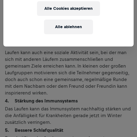
Nicht umsonst fühlen sich Läufer schon nach einer kurzen
Runde viel ausgeglichener.
Alle Cookies akzeptieren
2. Steigerung der Ausdauer
Durch regelmäßiges Lauftraining wird die Ausdauer
Alle ablehnen
gesteigert, was die körperliche Leistungsfähigkeit in
verschiedenen Lebensbereichen stark verbessern kann.
3. Soziale Interaktion
Laufen kann auch eine soziale Aktivität sein, bei der man
sich mit anderen Läufern zusammenschließen und
gemeinsam Ziele erreichen kann. In kleinen oder großen
Laufgruppen motivieren sich die Teilnehmer gegenseitig,
doch auch schon eine gemeinsame, regelmäßige Runde
mit dem Nachbarn oder dem Freund oder Freundin kann
inspirierend wirken.
4. Stärkung des Immunsystems
Das Laufen kann das Immunsystem nachhaltig stärken und
die Anfälligkeit für Krankheiten gerade jetzt im Winter
zusätzlich verringern.
5. Bessere Schlafqualität