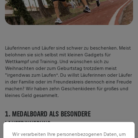
Läuferinnen und Läufer sind schwer zu beschenken. Meist
belohnen sie sich selbst mit kleinen Gadgets für
Wettkampf und Training. Und wünschen sich zu
Weihnachten oder zum Geburtstag trotzdem meist
“irgendwas zum Laufen”. Du willst Läuferinnen oder Läufer
in der Familie oder im Freundeskreis dennoch eine Freude
machen? Wir haben zehn Geschenkideen für großes und
kleines Geld gesammelt.
1. MEDALBOARD ALS BESONDERE
LAUFERINNERUNG
Wir verarbeiten Ihre personenbezogenen Daten, um