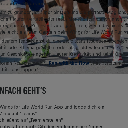
xtraportion Glückshormone.
am zu gründen, ist super einfach und die perfekte Möglichkeit
schaft laufen (virtuell oder real). Manche Teilnehmer:innen si
hr eigenes App Run Event zu organisieren, wenn das nichts für
vielleicht als Team Captain beim Wings for Life World Run ve
deinem Team kannst du eine Zieldistanz festlegen, Spenden
fit oder -thema gestalten oder als größtes Team aller Zeite
Run Geschichte eingehen – eurer Kreativität sind keine Grenz
lorian Neuschwander, „
Run with the Flow
“, hat bereits mehr
nt ihr das toppen?
INFACH GEHT’S
 Wings for Life World Run App und logge dich ein
 Menü auf “Teams”
chließend auf „Team erstellen“
Kreativität gefragt: Gib deinem Team einen Namen