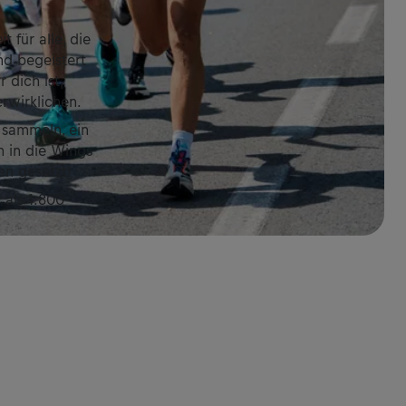
 für alle, die
nd begeistert
 dich ist,
rwirklichen.
 sammeln, ein
n in die Wings
en gesetzt!
 als 1.800