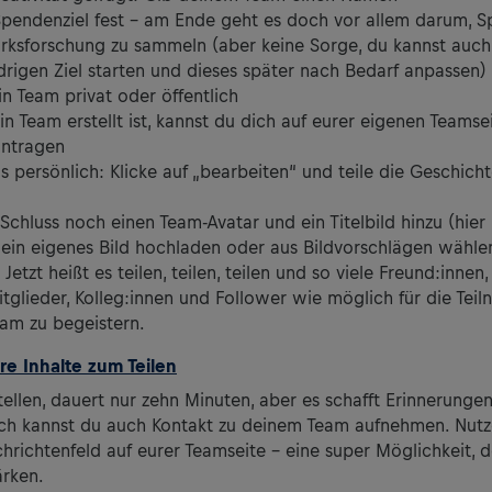
Spendenziel fest – am Ende geht es doch vor allem darum, S
ksforschung zu sammeln (aber keine Sorge, du kannst auch
drigen Ziel starten und dieses später nach Bedarf anpassen)
n Team privat oder öffentlich
n Team erstellt ist, kannst du dich auf eurer eigenen Teamse
intragen
’s persönlich: Klicke auf „bearbeiten“ und teile die Geschich
chluss noch einen Team-Avatar und ein Titelbild hinzu (hier
ein eigenes Bild hochladen oder aus Bildvorschlägen wähle
 Jetzt heißt es teilen, teilen, teilen und so viele Freund:innen,
tglieder, Kolleg:innen und Follower wie möglich für die Teil
am zu begeistern.
e Inhalte zum Teilen
tellen, dauert nur zehn Minuten, aber es schafft Erinnerungen
ich kannst du auch Kontakt zu deinem Team aufnehmen. Nutze
hrichtenfeld auf eurer Teamseite – eine super Möglichkeit, d
ärken.