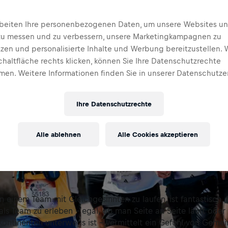
rbeiten Ihre personenbezogenen Daten, um unsere Websites u
zu messen und zu verbessern, unsere Marketingkampagnen zu
tzen und personalisierte Inhalte und Werbung bereitzustellen. 
chaltfläche rechts klicken, können Sie Ihre Datenschutzrechte
en. Weitere Informationen finden Sie in unserer Datenschutze
Ihre Datenschutzrechte
Alle ablehnen
Alle Cookies akzeptieren
 In einem Team mit Gleichgesinnten zu laufen, ist fantastisch
als Team zu erleben – egal, ob man Seite an Seite läuft oder
ontinenten unterwegs ist – vermittelt ein Gefühl von Gemei