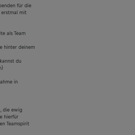
penden für die
 erstmal mit
ite als Team
te hinter deinem
 kannst du
n)
nahme in
, die ewig
 hierfür
en Teamspirit