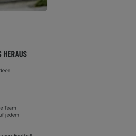
S HERAUS
Ideen
re Team
auf jedem
gner: Football