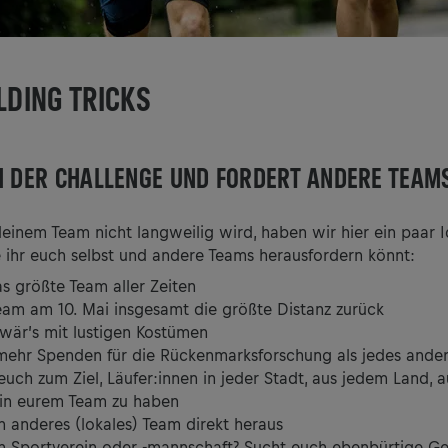
LDING TRICKS
H DER CHALLENGE UND FORDERT ANDERE TEAM
einem Team nicht langweilig wird, haben wir hier ein paar 
 ihr euch selbst und andere Teams herausfordern könnt:
s größte Team aller Zeiten
Team am 10. Mai insgesamt die größte Distanz zurück
wär’s mit lustigen Kostümen
ehr Spenden für die Rückenmarksforschung als jedes ande
uch zum Ziel, Läufer:innen in jeder Stadt, aus jedem Land, 
 in eurem Team zu haben
n anderes (lokales) Team direkt heraus
ein Sportverein oder -mannschaft? Sucht euch ebenbürtige Ge