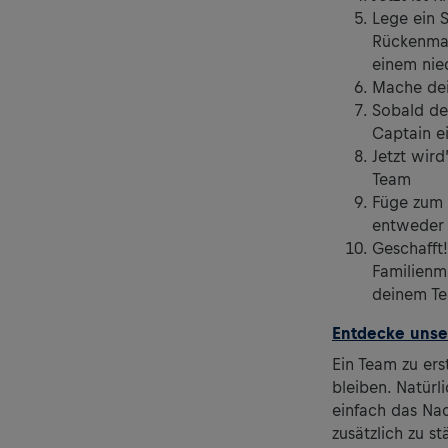
Lege ein 
Rückenmar
einem nie
Mache dei
Sobald dei
Captain e
Jetzt wird
Team
Füge zum S
entweder 
Geschafft!
Familienmi
deinem Te
Entdecke unser
Ein Team zu ers
bleiben. Natürl
einfach das Nac
zusätzlich zu st