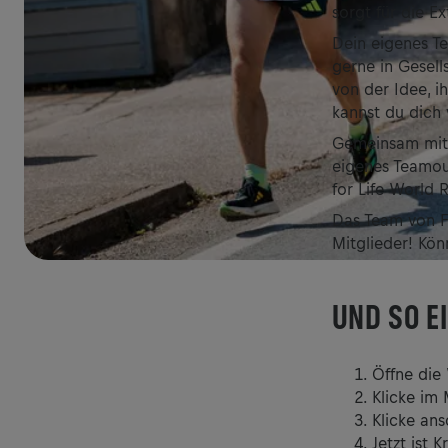
sorgt für die E
Dein eigenes Te
gerne in Gesell
von der Idee, i
kannst du dich 
Gemeinsam mit 
eigenes Teamout
for Life World 
Das Team von F
Mitglieder! Kön
UND SO E
Öffne die
Klicke im
Klicke ans
Jetzt ist 