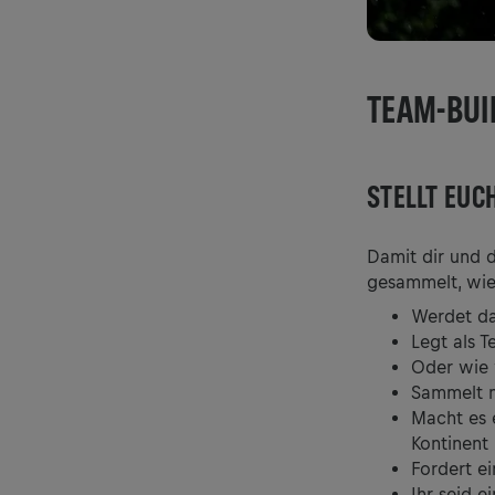
TEAM-BUI
STELLT EUC
Damit dir und d
gesammelt, wie
Werdet da
Legt als 
Oder wie 
Sammelt m
Macht es e
Kontinent
Fordert ei
Ihr seid 