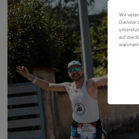
Wir vera
Dienste 
unterstü
auf die S
wahrnehm
Eins ist sicher:
Life World Run 
verschiedenen K