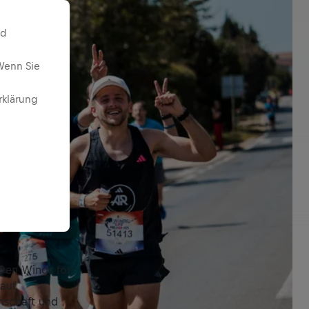
nd
Wenn Sie
rklärung
. Den Wings for
 auf
nschaft und