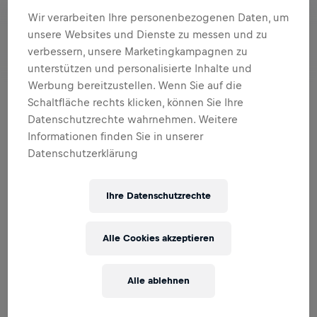
Wir verarbeiten Ihre personenbezogenen Daten, um
unsere Websites und Dienste zu messen und zu
verbessern, unsere Marketingkampagnen zu
unterstützen und personalisierte Inhalte und
Werbung bereitzustellen. Wenn Sie auf die
Schaltfläche rechts klicken, können Sie Ihre
Datenschutzrechte wahrnehmen. Weitere
Werde auch du Teil von etwas Großem
. Jeder Lauf, jede
Informationen finden Sie in unserer
Einheit und jeder Kilometer verbindet dich mit der
Datenschutzerklärung
weltweiten
Wings for Life World Run Community
, die
eine gemeinsame Mission verfolgt: eine
Heilung für
Querschnittslähmung zu finden.
Ihre Datenschutzrechte
Ab sofort im
Red Bull Shop
erhältlich, begleitet dich die
neue
Wings for Life World Run Kollektion
durch dein
Alle Cookies akzeptieren
Training und erinnert dich daran, dass du mit jedem Lauf
nicht nur dir Gutes tust, sondern hunderttausenden
Betroffenen weltweit Hoffnung schenkst. Denn der
Alle ablehnen
gesamte Erlös der Kollektion fließt direkt in die
Rückenmarksforschung.