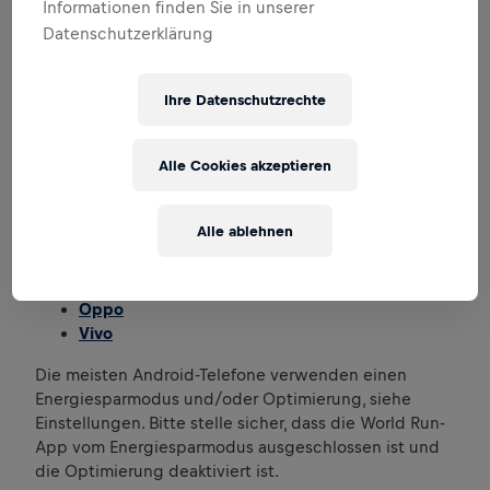
Informationen finden Sie in unserer
Öffne die WfLWR App
Datenschutzerklärung
Überprüfe den Home-Tab der App
Stelle sicher, dass deine Checkliste komplett
grün angezeigt wird
Ihre Datenschutzrechte
Falls ein grüner Balken fehlt, liegt das
wahrscheinlich an falschen Einstellungen der
Batterieoptimierung
Alle Cookies akzeptieren
Android guidelines
Alle ablehnen
Samsung
Xiaomi
OnePlus
Oppo
Vivo
Die meisten Android-Telefone verwenden einen
Energiesparmodus und/oder Optimierung, siehe
Einstellungen. Bitte stelle sicher, dass die World Run-
App vom Energiesparmodus ausgeschlossen ist und
die Optimierung deaktiviert ist.