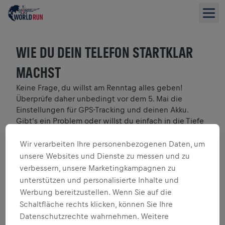
WIE DU DEIN TELEFON STARTKLAR
MACHST
Keine Frage, du willst am Renntag alles geben!
Überprüfe daher unbedingt vor dem 5. Mai die
Einstellungen für GPS-Tracking und deinen Akku.
Gibt's ein Problem oder willst du einfach in die Tiefe
gehen?
Wir verarbeiten Ihre personenbezogenen Daten, um
APPLE DEVICES
unsere Websites und Dienste zu messen und zu
iPhone guidelines
verbessern, unsere Marketingkampagnen zu
unterstützen und personalisierte Inhalte und
ANDROID-GERÄTE
Werbung bereitzustellen. Wenn Sie auf die
Da jedes Android-Gerät anders ist, haben wir eine
Schaltfläche rechts klicken, können Sie Ihre
Übersicht mit speziellen Tipps für verschiedene
Datenschutzrechte wahrnehmen. Weitere
Android-Anbieter zusammengestellt.