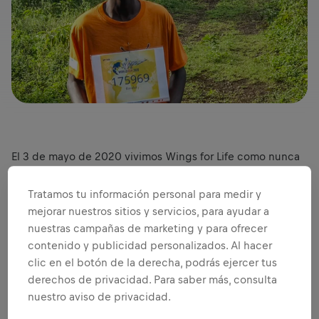
El 3 de mayo de 2020 vivimos Wings for Life como nunca
antes lo habíamos hecho. Sí, miles de personas en todo el
mundo se unieron para recaudar dinero para las lesiones
Tratamos tu información personal para medir y
de médula espinal. Pero esta vez, corriendo separados,
mejorar nuestros sitios y servicios, para ayudar a
utilizando la App. ¡Lo típico! Si le presentas a esta
nuestras campañas de marketing y para ofrecer
comunidad con un desafío, se presentará con ideas
contenido y publicidad personalizados. Al hacer
creativas y estimulantes hasta el final.
clic en el botón de la derecha, podrás ejercer tus
Veamos algunos de los momentos más destacados.
derechos de privacidad. Para saber más, consulta
nuestro aviso de privacidad.
CORRIENDO MÁS RÁPIDO QUE UNA CEBRA EN TANZANIA