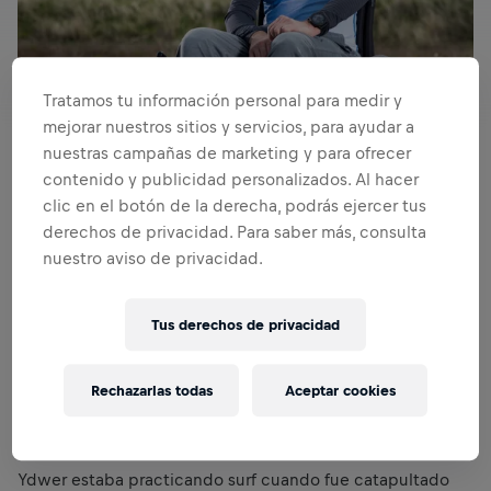
Tratamos tu información personal para medir y
mejorar nuestros sitios y servicios, para ayudar a
nuestras campañas de marketing y para ofrecer
contenido y publicidad personalizados. Al hacer
Cada Wings for Life World Run está repleta de momentos
clic en el botón de la derecha, podrás ejercer tus
impactantes, y en 2021, un momento que resonó fue
derechos de privacidad. Para saber más, consulta
cuando el fotógrafo holandés
Ydwer van der Heide
nuestro aviso de privacidad.
consiguió recorrer 2 km en su silla de ruedas solo tres
meses después de sufrir una lesión medular.
Tus derechos de privacidad
Ydwer es un destacado fotógrafo de deportes de acción,
especializado en kiteboarding. Ya había fotografiado la
carrera Wings for Life World Run y estaba entusiasmado
Rechazarlas todas
Aceptar cookies
con la causa benéfica. Pero un jueves normal de febrero
de 2021, esa lesión medular con la que estaba tan
concienciado se convirtió en su propia realidad.
Ydwer estaba practicando surf cuando fue catapultado