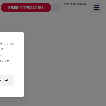
PARTNERS GLOBALES
RECIBE NOTIFICACIONES
ervicios,
 y
ás
iso de
acidad