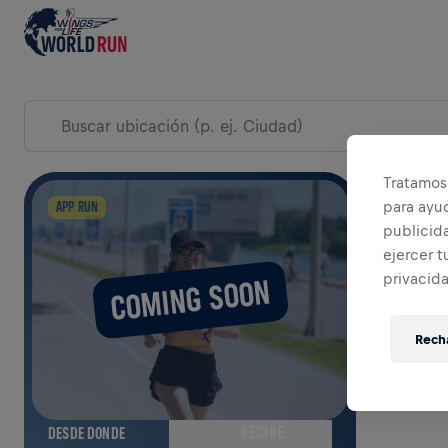
EXPLORAR EVENTOS DEL DÍA DE LA CARRERA
Tratamos 
EXPAN
para ayu
APP RUN
publicida
ejercer t
privacid
COMING SOON
Recha
RECIBE
DESDE DONDE