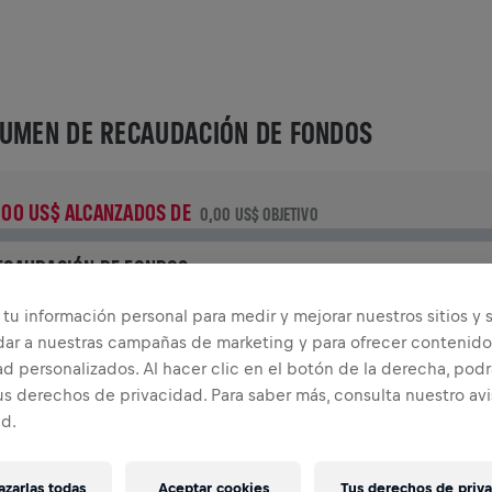
UMEN DE RECAUDACIÓN DE FONDOS
,00 US$ ALCANZADOS DE
0,00 US$ OBJETIVO
ECAUDACIÓN DE FONDOS
Dona para marcar la diferencia! El 100% de lo recaudado va
tu información personal para medir y mejorar nuestros sitios y s
a investigación de médula.
dar a nuestras campañas de marketing y para ofrecer contenido
d personalizados. Al hacer clic en el botón de la derecha, podr
TORIA
us derechos de privacidad. Para saber más, consulta nuestro av
ad.
INGS FOR LIFE WORLD RUN
2026
zarlas todas
Aceptar cookies
Tus derechos de priv