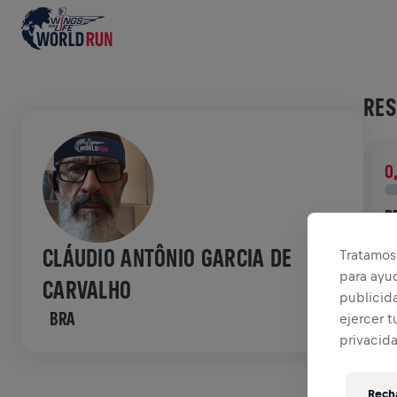
RES
0
R
¡
CLÁUDIO ANTÔNIO GARCIA DE
Tratamos 
l
para ayu
CARVALHO
publicida
HIS
BRA
ejercer t
privacid
W
Recha