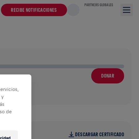
PARTNERS GLOBALES
RECIBE NOTIFICACIONES
DONAR
 a
ervicios,
 y
ás
iso de
DESCARGAR CERTIFICADO
acidad