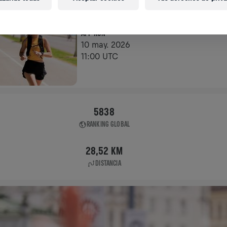
APP RUN
APP RUN
10 may. 2026
11:00 UTC
5838
RANKING GLOBAL
28,52 KM
DISTANCIA